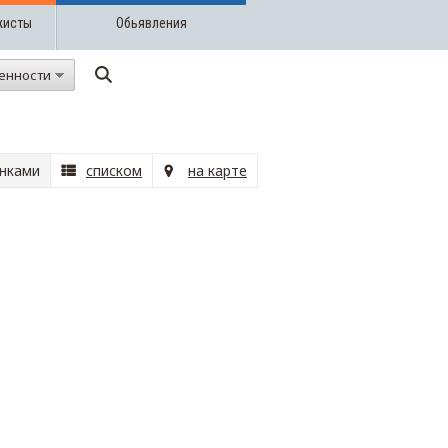
жисты
Обьявления
енности
нками
списком
на карте