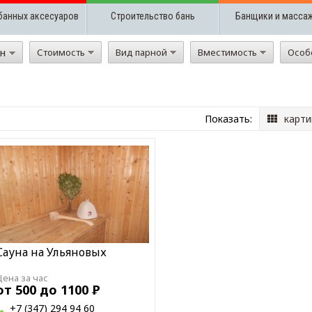
банных аксесуаров
Строительство бань
Банщики и масса
он
Стоимость
Вид парной
Вместимость
Особ
Показать:
карти
Сауна на Ульяновых
Цена за час
от 500 до 1100
Р
+7 (347) 294 94 60