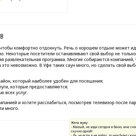
ТВ
 чтобы комфортно отдохнуть. Речь о хорошем отдыхе может идт
о. Некоторые посетители останавливают свой выбор не только 
ая развлекательная программа. Многие собираются компанией
а это невозможно. В Уфе таких саун много, но сделать свой вы
район, который наиболее удобен для посещения;
луги, которые предоставляются;
ю всех услуг.
мпанией и хотите расслабиться, посмотрев телевизор после пар
ти много.
Жена мужу:
- Милый, не ходи сегодня в баню, мне снов
скучно одной!
- Да, но если я не пойду, то нам будет ск