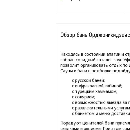
Обзор бань Орджоникидзевс
Находясь в состоянии апатии и ст
собран солидный каталог саун Уф
позволит организовать отдых по 
Сауны и бани в подборке подойду
с русской баней;
с инфракрасной кабиной;
с турецким хаммамом;
с солярием;
с возможностью выезда за г
с развлекательными услугами
с банкетом и меню доставки
Порадуют ценителей бани приемл
скидками и акциями. При этом сом