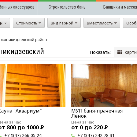
банных аксесуаров
Строительство бань
Банщики и масса
он
Стоимость
Вид парной
Вместимость
Особ
жоникидзевский район
никидзевский
Показать:
карти
Сауна "Аквариум"
МУП баня-прачечная
Ленок
Цена за час
Цена за час
от 800 до 1000
Р
от 0 до 220
Р
+7 (347) 266 05 24
+7 (347) 242 78 31