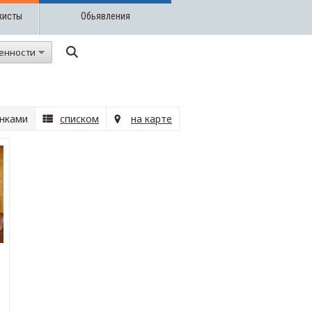
жисты
Обьявления
енности
нками
списком
на карте