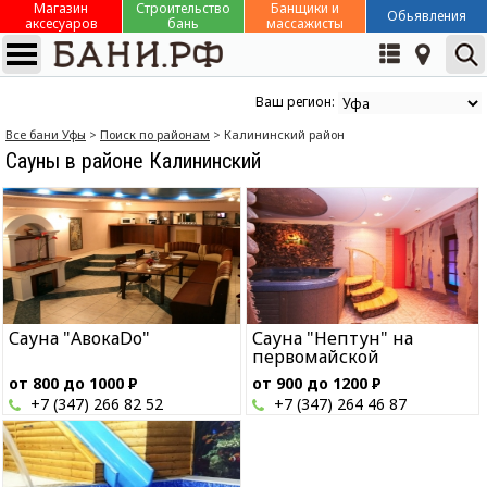
Магазин
Строительство
Банщики и
Обьявления
аксесуаров
бань
массажисты
Ваш регион:
Все бани Уфы
>
Поиск по районам
> Калининский район
Сауны в районе Калининский
Сауна "АвокаDо"
Сауна "Нептун" на
первомайской
от 800 до 1000
Р
от 900 до 1200
Р
+7 (347) 266 82 52
+7 (347) 264 46 87