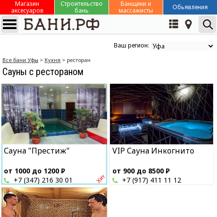
Магазин
Строительство
Банщики и
Обьявления
аксесуаров
бань
массажисты
Ваш регион:
Все бани Уфы
>
Кухня
> ресторан
Сауны с рестораном
Сауна "Престиж"
VIP Сауна Инкогнито
от 1000 до 1200
Р
от 900 до 8500
Р
+7 (347) 216 30 01
+7 (917) 411 11 12