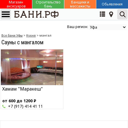
Магазин
Строительство
Банщики и
Обьявления
аксесуаров
бань
массажисты
Ваш регион:
Все бани Уфы
>
Кухня
> мангал
Сауны с мангалом
Хамам "Маракеш"
от 600 до 1200
Р
+7 (917) 414 41 11